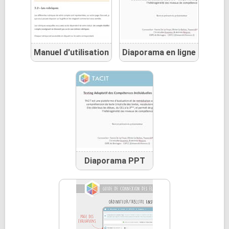
Manuel d'utilisation
Diaporama en ligne
Diaporama PPT