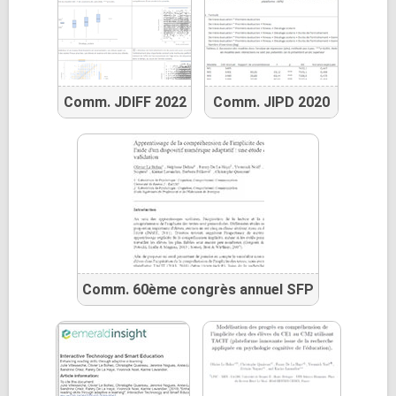
Comm. JDIFF 2022
Comm. JIPD 2020
Comm. 60ème congrès annuel SFP